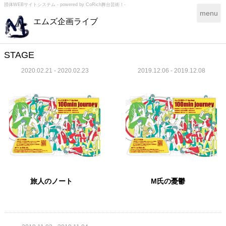
団体WEBサイトシステム - powered by
CoRich舞台芸術！-
T
menu
エムズ企画ライブ
o
g
g
l
STAGE
e
2020.02.21 - 2020.02.23
2019.12.06 - 2019.12.08
n
a
v
i
g
a
t
i
o
n
旅人のノート
M氏の憂鬱